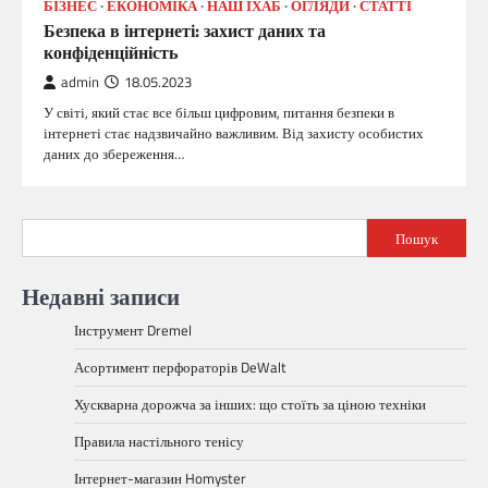
БІЗНЕС
ЕКОНОМІКА
НАШ ІХАБ
ОГЛЯДИ
СТАТТІ
Безпека в інтернеті: захист даних та
конфіденційність
admin
18.05.2023
У світі, який стає все більш цифровим, питання безпеки в
інтернеті стає надзвичайно важливим. Від захисту особистих
даних до збереження…
Пошук
Недавні записи
Інструмент Dremel
Асортимент перфораторів DeWalt
Хускварна дорожча за інших: що стоїть за ціною техніки
Правила настільного тенісу
Інтернет-магазин Homyster