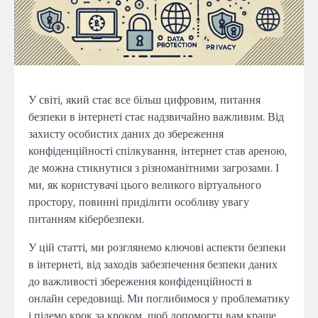
У світі, який стає все більш цифровим, питання
безпеки в інтернеті стає надзвичайно важливим. Від
захисту особистих даних до збереження
конфіденційності спілкування, інтернет став ареною,
де можна стикнутися з різноманітними загрозами. І
ми, як користувачі цього великого віртуального
простору, повинні приділити особливу увагу
питанням кібербезпеки.
У цій статті, ми розглянемо ключові аспекти безпеки
в інтернеті, від заходів забезпечення безпеки даних
до важливості збереження конфіденційності в
онлайн середовищі. Ми поглибимося у проблематику
і підемо крок за кроком, щоб допомогти вам краще